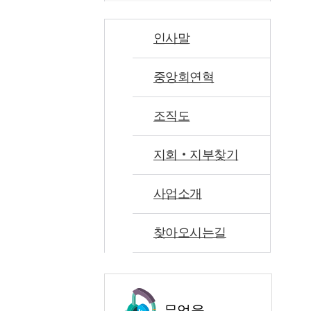
인사말
중앙회연혁
조직도
지회‧지부찾기
사업소개
찾아오시는길
무엇을