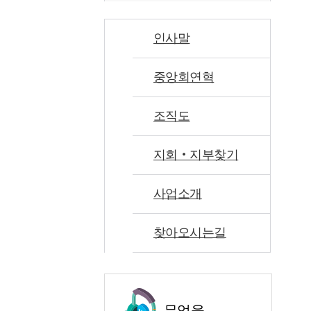
인사말
중앙회연혁
조직도
지회‧지부찾기
사업소개
찾아오시는길
무엇을