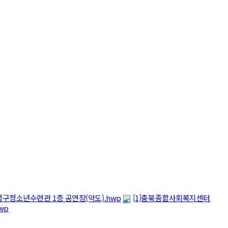
구청소년수련관 1층 공연장(약도).hwp
[1]충북종합사회복지센터
wp