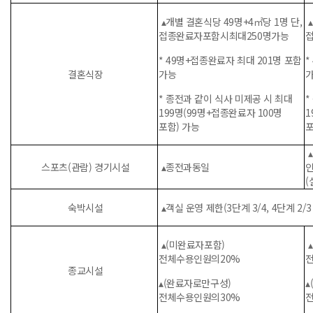
▴개별 결혼식당 49명+4㎡당 1명 단,
▴
접종완료자포함시최대250명가능
* 49명+접종완료자 최대 201명 포함
*
결혼식장
가능
* 종전과 같이 식사 미제공 시 최대
*
199명(99명+접종완료자 100명
1
포함) 가능
포
스포츠(관람) 경기시설
▴종전과동일
인
(
숙박시설
▴객실 운영 제한(3단계 3/4, 4단계 2/
▴(미완료자포함)
▴
전체수용인원의20%
종교시설
▴(완료자로만구성)
▴
전체수용인원의30%