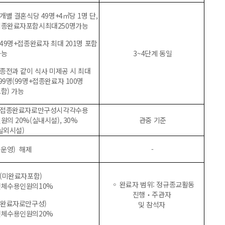
개별 결혼식당 49명+4㎡당 1명 단,
접종완료자포함시최대250명가능
 49명+접종완료자 최대 201명 포함
가능
3~4단계 동일
 종전과 같이 식사 미제공 시 최대
99명(99명+접종완료자 100명
함) 가능
▴접종완료자로만구성시각각수용
원의 20%(실내시설), 30%
관중 기준
실외시설)
3 운영) 해제
-
(미완료자포함)
◦ 완료자 범위: 정규종교활동
전체수용인원의10%
진행‧주관자
(완료자로만구성)
및 참석자
전체수용인원의20%