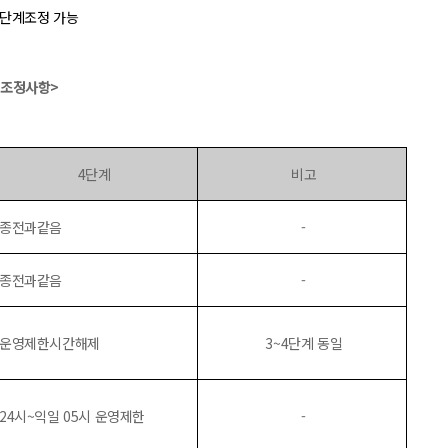
 단계조정 가능
 조정사항>
4단계
비고
▴종전과같음
-
▴종전과같음
-
▴운영제한시간해제
3~4단계 동일
24시~익일 05시 운영제한
-