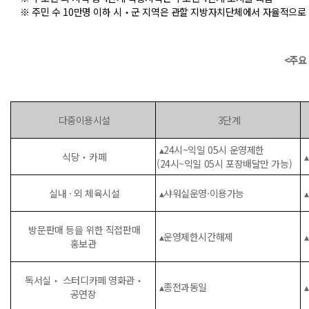
※ 주민 수 10만명 이하 시‧군 지역은 관할 지방자치단체에서 자율적으로
<주요
다중이용시설
3단계
▴24시~익일 05시 운영제한
식당‧카페
(24시~익일 05시 포장배달만 가능)
실내 · 외 체육시설
▴샤워실운영·이용가능
방문판매 등을 위한 직접판매
▴운영제한시간해제
홍보관
독서실‧ 스터디카페 영화관‧
▴종전과동일
▴
공연장