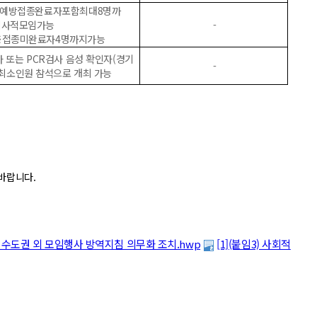
▴예방접종완료자포함최대8명까
지사적모임가능
-
※접종미완료자4명까지가능
 또는 PCR검사 음성 확인자(경기
-
 최소인원 참석으로 개최 가능
바랍니다.
2) 수도권 외 모임행사 방역지침 의무화 조치.hwp
[1](붙임3) 사회적