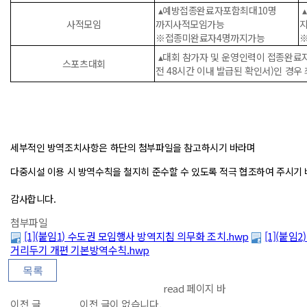
▴예방접종완료자포함최대10명
사적모임
까지사적모임가능
※접종미완료자4명까지가능
▴대회 참가자 및 운영인력이 접종완료자
스포츠대회
전 48시간 이내 발급된 확인서)인 경우
세부적인 방역조치사항은 하단의 첨부파일을 참고하시기 바라며
다중시설 이용 시 방역수칙을 철지히 준수할 수 있도록 적극 협조하여 주시기 
감사합니다.
첨부파일
[1](붙임1) 수도권 모임행사 방역지침 의무화 조치.hwp
[1](붙임
거리두기 개편 기본방역수칙.hwp
read 페이지 바
이전 글
이전 글이 없습니다.